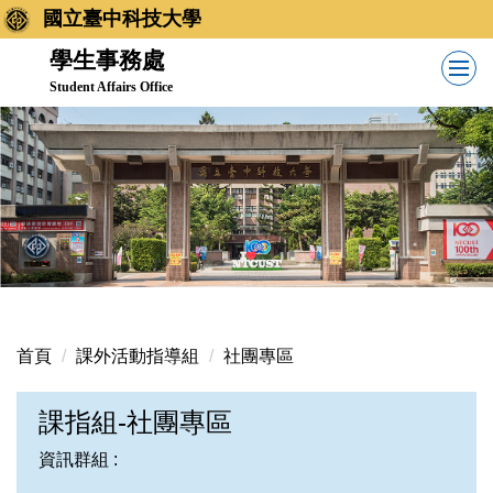
跳
國立臺中科技大學
到
學生事務處
主
Student Affairs Office
要
內
容
區
首頁
課外活動指導組
社團專區
課指組-社團專區
資訊群組 :