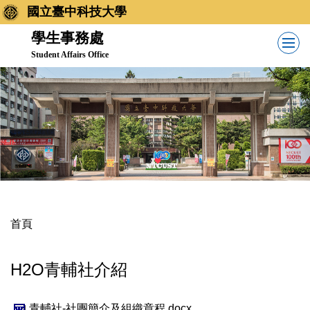
跳
國立臺中科技大學
到
學生事務處
主
Student Affairs Office
要
內
容
區
首頁
H2O青輔社介紹
青輔社-社團簡介及組織章程.docx