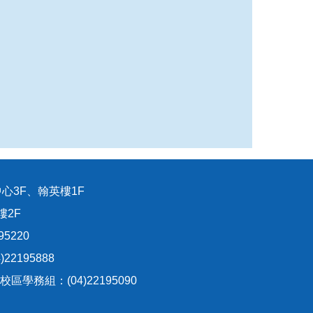
心3F、翰英樓1F
樓2F
95220
22195888
生校區學務組：(04)22195090