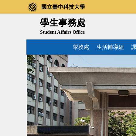
跳
國立臺中科技大學
到
主
學生事務處
要
Student Affairs Office
內
容
學務處
生活輔導組
區