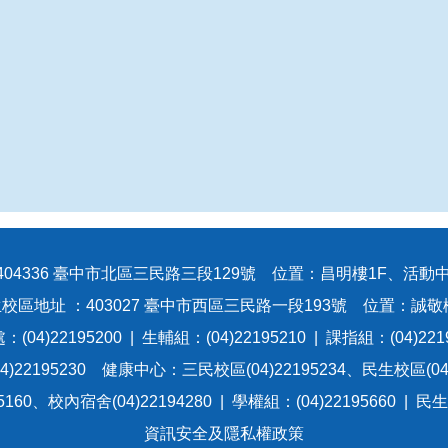
404336 臺中市北區三民路三段129號 位置：昌明樓1F、活動中
校區地址 ：403027 臺中市西區三民路一段193號 位置：誠敬
(04)22195200 | 生輔組：(04)22195210 | 課指組：(04)221
)22195230 健康中心：三民校區(04)22195234、民生校區(04)
60、校內宿舍(04)22194280 | 學權組：(04)22195660 | 民
資訊安全及隱私權政策