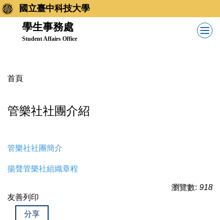
跳
國立臺中科技大學
到
學生事務處
主
Student Affairs Office
要
內
容
首頁
區
管樂社社團介紹
管樂社社團簡介
揚聲管樂社組織章程
瀏覽數:
918
友善列印
分享