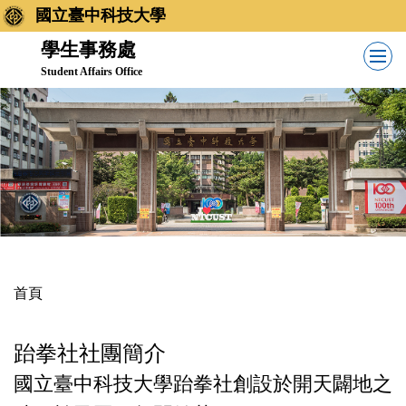
跳
國立臺中科技大學
到
學生事務處
主
Student Affairs Office
要
內
容
區
首頁
跆拳社社團簡介
國立臺中科技大學跆拳社創設於開天闢地之