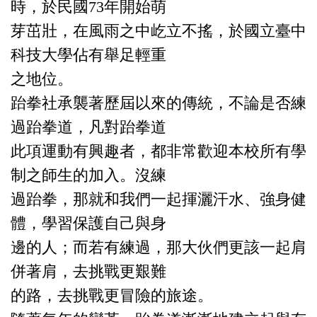
時，於民國73年開始萌
芽茁壯，在風雨之中屹立不搖，於國立臺中
科技大學佔有舉足輕重
之地位。
跆拳社承襲著歷屆以來的傳統，不論是否練
過跆拳道，凡對跆拳道
此項運動有興趣者，都非常歡迎本校所有學
制之師生的加入。沒練
過跆拳，那就和我們一起揮灑汗水、強身健
體，學習保護自己與身
邊的人；而若有練過，那大伙們更該一起肩
併著肩，去挑戰更艱難
的路，去挑戰更冒險的旅途。