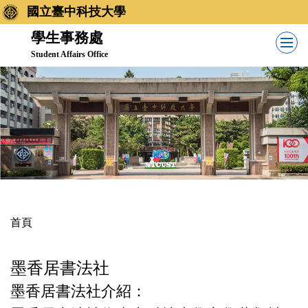
跳
國立臺中科技大學
到
學生事務處
主
Student Affairs Office
要
內
容
區
首頁
墨香居書法社
墨香居書法社介紹：