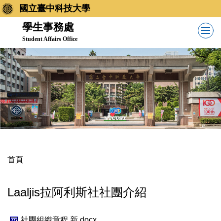
跳
國立臺中科技大學
到
學生事務處
主
Student Affairs Office
要
內
容
區
首頁
Laaljis拉阿利斯社社團介紹
社團組織章程 新.docx