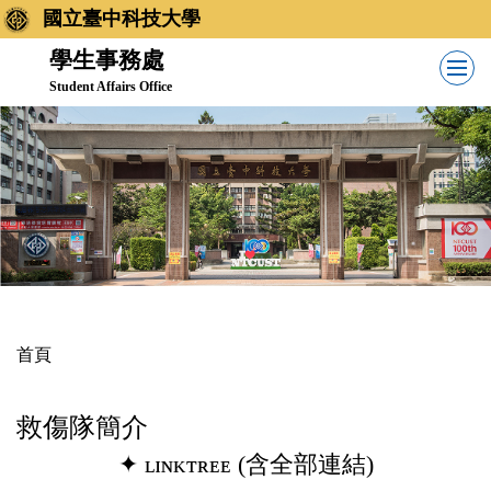
跳
國立臺中科技大學
到
學生事務處
主
Student Affairs Office
要
內
容
區
首頁
救傷隊簡介
✦ ʟɪɴᴋᴛʀᴇᴇ (含全部連結)