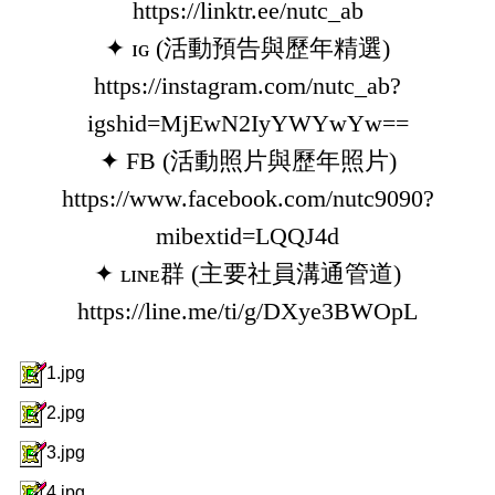
https://linktr.ee/nutc_ab
✦ ɪɢ (活動預告與歷年精選)
https://instagram.com/nutc_ab?
igshid=MjEwN2IyYWYwYw==
✦ FB (活動照片與歷年照片)
https://www.facebook.com/nutc9090?
mibextid=LQQJ4d
✦ ʟɪɴᴇ群 (主要社員溝通管道)
https://line.me/ti/g/DXye3BWOpL
1.jpg
2.jpg
3.jpg
4.jpg