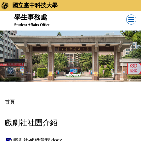
跳
國立臺中科技大學
到
學生事務處
主
Student Affairs Office
要
內
容
區
首頁
戲劇社社團介紹
戲劇社-組織章程.docx