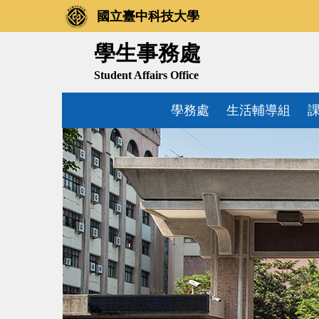
跳
國立臺中科技大學
到
主
學生事務處
要
Student Affairs Office
內
容
學務處
生活輔導組
區