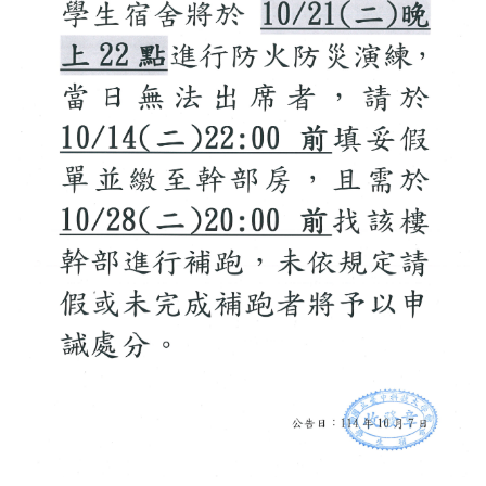
Q&A
表格下載
校外租賃
賃居座談會
學校宿舍
法令規章
性別友善