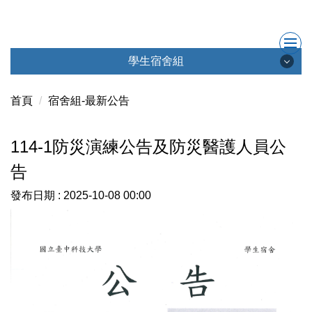
跳
到
主
要
學生宿舍組
內
學生宿舍組
容
首頁
宿舍組-最新公告
區
114-1防災演練公告及防災醫護人員公
最新消息
告
成員簡介
發布日期 :
2025-10-08 00:00
會議記錄
學生宿舍社群
聯絡我們