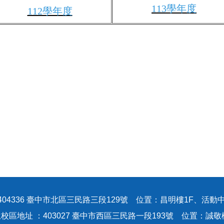
113學年度
112學年度
404336 臺中市北區三民路三段129號 位置：昌明樓1F、活動中
校區地址 ：403027 臺中市西區三民路一段193號 位置：誠敬