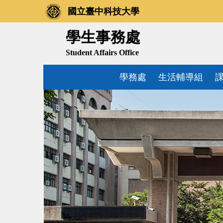
跳
國立臺中科技大學
到
主
學生事務處
要
Student Affairs Office
內
容
學務處
生活輔導組
區