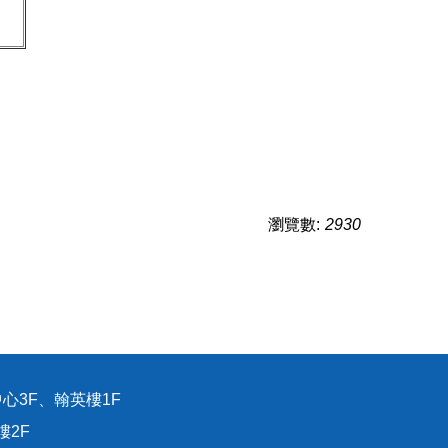
瀏覽數:
2930
心3F、翰英樓1F
樓2F