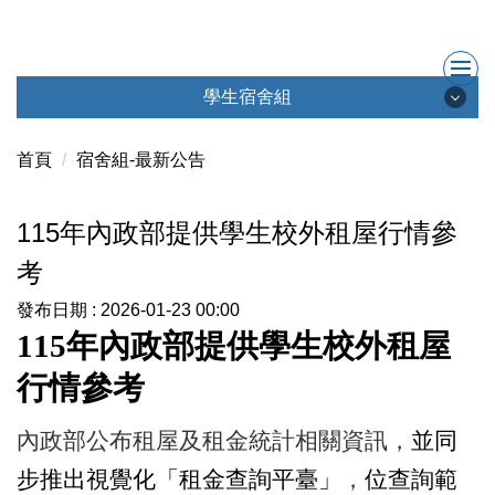
跳
到
主
要
學生宿舍組
內
學生宿舍組
容
首頁
宿舍組-最新公告
區
115年內政部提供學生校外租屋行情參
最新消息
考
成員簡介
發布日期 :
2026-01-23 00:00
年內政部提供學生校外租屋
115
會議記錄
行情參考
學生宿舍社群
內政部公布租屋及租金統計相關資訊，
並同
步推出視覺化「租金查詢平臺」
，
位查詢範
聯絡我們