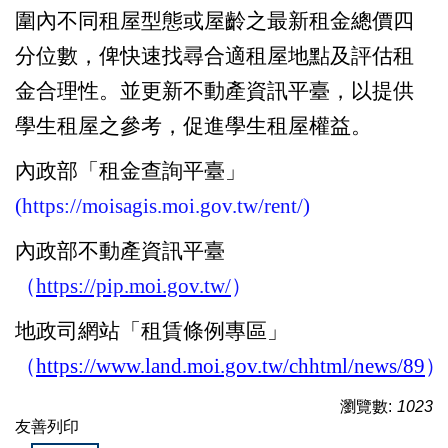
圍內不同租屋型態或屋齡之最新租金總價四
Q&A
分位數，俾快速找尋合適租屋地點及評估租
金合理性。並更新不動產資訊平臺，以提供
表格下載
學生租屋之參考，促進學生租屋權益。
校外租賃
內政部「租金查詢平臺」
(https://moisagis.moi.gov.tw/rent/)
賃居座談會
內政部不動產資訊平臺
學校宿舍
（
https://pip.moi.gov.tw/
）
地政司網站「租賃條例專區」
法令規章
（
https://www.land.moi.gov.tw/chhtml/news
/89
）
性別友善
瀏覽數:
1023
友善列印