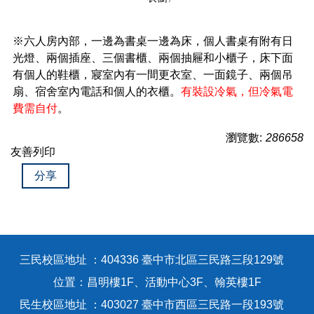
※六人房內部，一邊為書桌一邊為床，個人書桌有附有日
光燈、兩個插座、三個書櫃、兩個抽屜和小櫃子，床下面
有個人的鞋櫃，寢室內有一間更衣室、一面鏡子、兩個吊
扇、宿舍室內電話和個人的衣櫃。
有裝設冷氣，但冷氣電
費需自付
。
瀏覽數:
286658
友善列印
分享
三民校區地址 ：404336 臺中市北區三民路三段129號
位置：昌明樓1F、活動中心3F、翰英樓1F
民生校區地址 ：403027 臺中市西區三民路一段193號