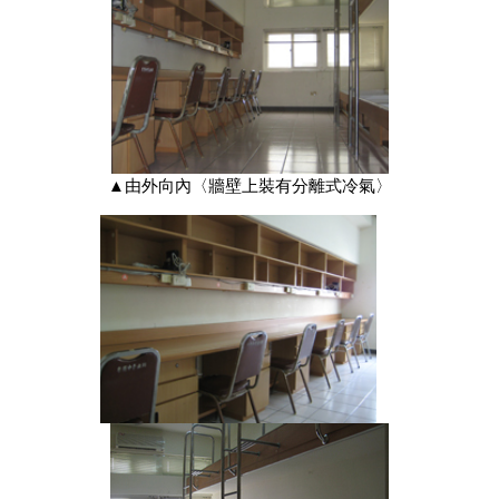
▲由外向內〈牆壁上裝有分離式冷氣〉