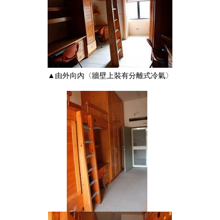
▲由外向內〈牆壁上裝有分離式冷氣〉