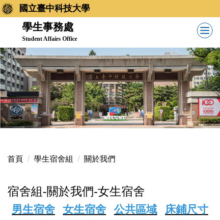
跳
國立臺中科技大學
到
學生事務處
主
Student Affairs Office
要
內
容
區
首頁
學生宿舍組
關於我們
宿舍組-關於我們-女生宿舍
男生宿舍
女生宿舍
公共區域
床鋪尺寸