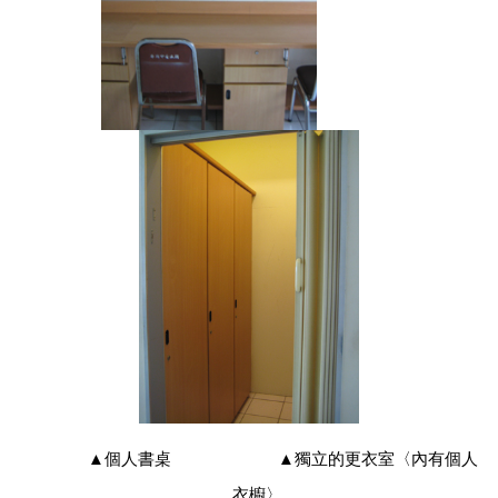
▲
個人書桌
▲獨立的更衣室〈內有個人
衣櫥〉