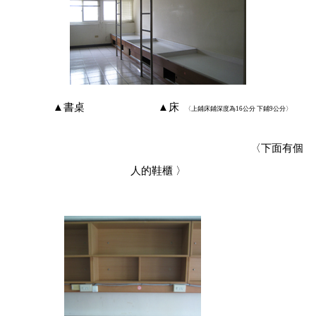
▲
書桌
▲
床
〈
上鋪床鋪深度為16公分 下鋪9公分〉
〈
下面有個
人的鞋櫃 〉