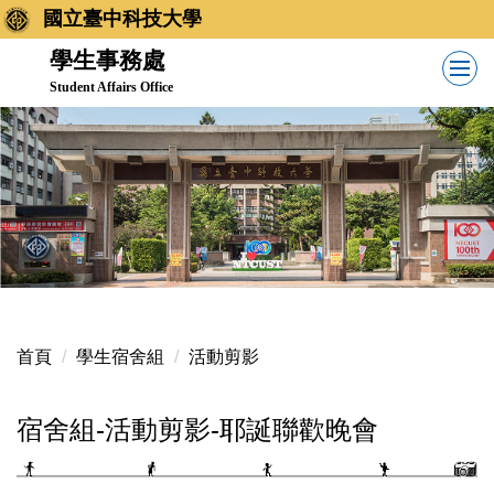
跳
國立臺中科技大學
到
學生事務處
主
Student Affairs Office
要
內
容
區
首頁
學生宿舍組
活動剪影
宿舍組-活動剪影-耶誕聯歡晚會