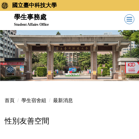
跳
國立臺中科技大學
到
學生事務處
主
Student Affairs Office
要
內
容
區
首頁
學生宿舍組
最新消息
性別友善空間