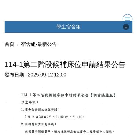
跳
到
主
要
學生宿舍組
內
學生宿舍組
容
首頁
宿舍組-最新公告
區
114-1第二階段候補床位申請結果公告
最新消息
發布日期 :
2025-09-12 12:00
成員簡介
會議記錄
學生宿舍社群
聯絡我們