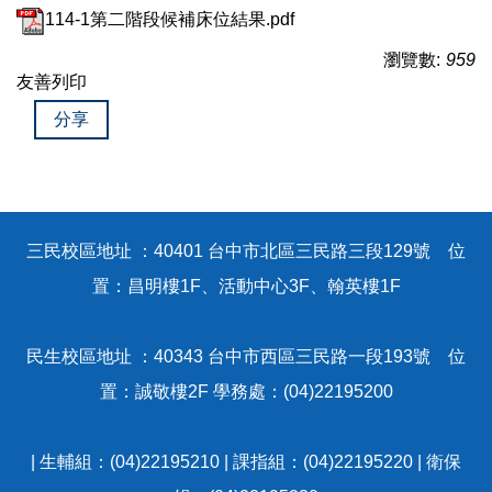
關於我們
114-1第二階段候補床位結果.pdf
瀏覽數:
959
活動剪影
友善列印
分享
校外賃居租金補貼
行政院補貼校內住宿費
三民校區地址 ：40401 台中市北區三民路三段129號 位
租屋重要訊息
置：昌明樓1F、活動中心3F、翰英樓1F
民生校區地址 ：40343 台中市西區三民路一段193號 位
置：誠敬樓2F 學務處：(04)22195200
| 生輔組：(04)22195210 | 課指組：(04)22195220 | 衛保