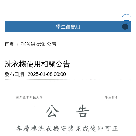
跳
到
主
要
學生宿舍組
內
學生宿舍組
容
首頁
宿舍組-最新公告
區
洗衣機使用相關公告
最新消息
發布日期 :
2025-01-08 00:00
成員簡介
會議記錄
學生宿舍社群
聯絡我們