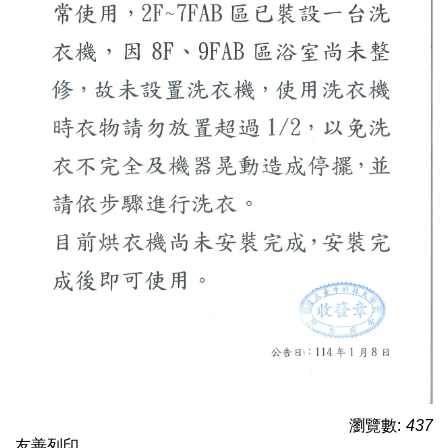
Q&A
表格下載
校外租賃
賃居座談會
學校宿舍
法令規章
性別友善
瀏覽數:
437
友善列印