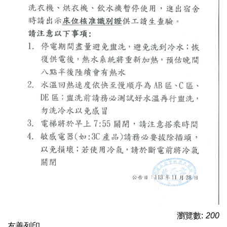
Q&A
表格下載
校外租賃
賃居座談會
學校宿舍
法令規章
性別友善
瀏覽數:
200
友善列印