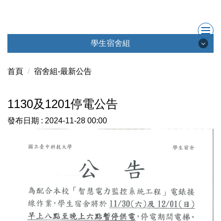
跳
到
主
要
學生宿舍組
內
學生宿舍組
容
首頁
宿舍組-最新公告
區
1130及1201停電公告
最新消息
發布日期 :
2024-11-28 00:00
成員簡介
會議記錄
學生宿舍社群
聯絡我們