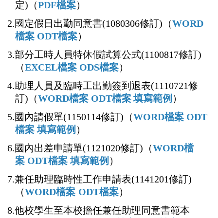
定)（
PDF檔案
）
2.國定假日出勤同意書(1080306修訂)（
WORD
檔案
ODT檔案
）
3.部分工時人員特休假試算公式(1100817修訂)
（
EXCEL檔案
ODS檔案
）
4.
助理人員及臨時工出勤簽到退表(1110721修
訂)（
WORD
檔案
ODT檔案
填寫範例
）
5.
國內請假單(1150114修訂)（
WORD
檔案
ODT
檔案
填寫範例
）
6.
國內出差申請單(1121020修訂)（
WORD
檔
案
ODT
檔案
填寫範例
）
7.
兼任助理臨時性工作申請表(1141201修訂)
（
WORD
檔案
ODT
檔案
）
8.他校學生至本校擔任兼任助理同意書範本