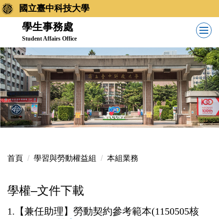
跳
國立臺中科技大學
到
學生事務處
主
Student Affairs Office
要
內
容
區
首頁
學習與勞動權益組
本組業務
學權–文件下載
1.【兼任助理】勞動契約參考範本(1150505核