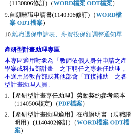
(1130806
修訂)（
WORD
檔案
ODT
檔案
）
9.自願離職申請書
(1140306
修訂)（
WORD
檔
案
ODT
檔案
）
10.
離職退保申請表、薪資投保額調整通知單
產研型計畫助理專區
本專區適用對象為「教師依個人身分申請之產
學案或科技部計畫」之下聘任之專兼任助理，
不適用於教育部或其他部會「直接補助」之各
型計畫助理人員。
1.【產研型計畫專任助理】勞動契約參考範本
(1140506核定)（
PDF檔案
）
2.【產研型計畫助理適用】在職證明書（現職證
明用）(1140402修訂)（
WORD檔案
ODT檔
案
）