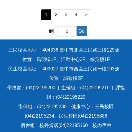
新生、轉學生健康檢查注意事項
1
2
3
4
>
健康促進專區
Go
到
衛教專區
三民校區地址 ：404336 臺中市北區三民路三段129號
性教育(含愛滋病防治)專區
位置：昌明樓1F、活動中心3F、翰英樓1F
表格下載
民生校區地址 ：403027 臺中市西區三民路一段193號
位置：誠敬樓2F
校園食安衛生營養專區
學務處：(04)22195200 | 生輔組：(04)22195210 | 課指
組：(04)22195220
傳染病防治專區
衛保組：(04)22195230 健康中心：三民校區
(04)22195234、民生校區(04)22195888
大家醫計畫
宿舍組：校外賃居(04)22195160、校內宿舍