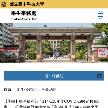
跳
國立臺中科技大學
到
學生事務處
主
Student Affairs Office
要
內
容
區
衛生保健組
衛生保健組
首頁
衛生保健組
最新消息
【函轉】衛生福利部「114-115年度COVID-19疫苗接種計
最新消息
畫」，公費接種對象擴大為「滿6個月以上尚未接種之民