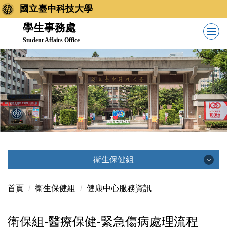
跳
國立臺中科技大學
到
學生事務處
主
Student Affairs Office
要
內
容
區
衛生保健組
衛生保健組
首頁
衛生保健組
健康中心服務資訊
衛保組-醫療保健-緊急傷病處理流程
最新消息