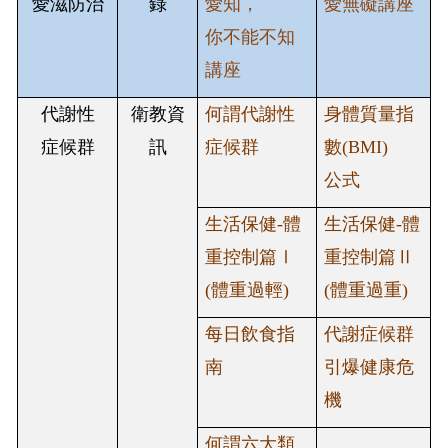
愛滋防治
錄
愛知，
愛無礙講座
你不能不知
講座
代謝性
衛教資
何謂代謝性
身體質量指
症候群
訊
症候群
數
(BMI)
公式
生活保健
-
體
生活保健
-
體
重控制篇Ⅰ
重控制篇Ⅱ
(
體重過輕
)
(
體重過重
)
每日飲食指
代謝症候群
南
引爆健康危
機
何謂六大類