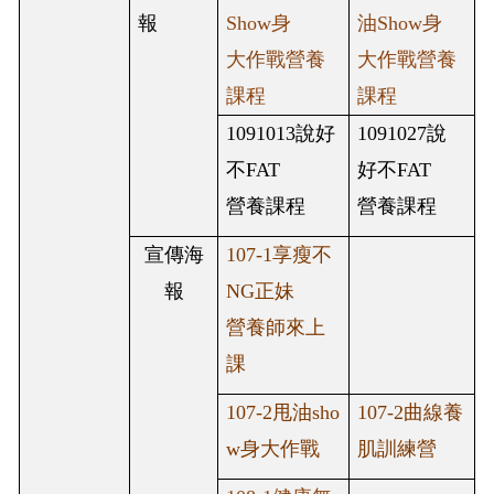
報
Show身
油Show身
大作戰營養
大作戰營養
課程
課程
1091013說好
1091027說
不FAT
好不FAT
營養課程
營養課程
宣傳海
107-1
享瘦不
報
NG
正妹
營養師來上
課
107-2
甩油
sho
107-2
曲線養
w
身大作戰
肌訓練營