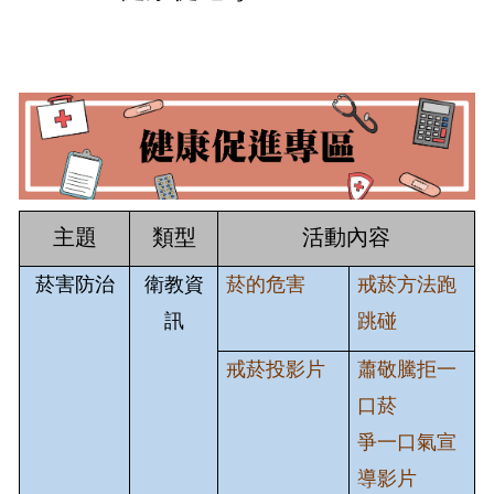
關於我們
成員簡介
法令規章
主題
類型
活動內容
活動行事曆
菸害防治
衛教資
菸的危害
戒菸方法跑
健康中心服務資訊
訊
跳碰
特約及鄰近醫療院所
戒菸投影片
蕭敬騰拒一
口菸
115學年度新生健檢專區
爭一口氣宣
導影片