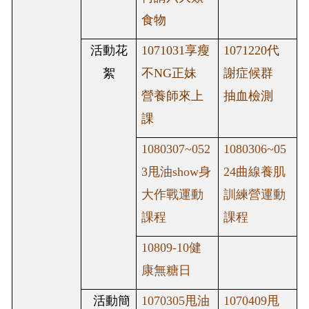
食物
活動花
1071031
享瘦
1071220
代
絮
不
NG
正妹
謝症候群
營養師來上
抽血檢測
課
1080307~052
1080306~05
3甩油show身
24曲線養肌
大作戰運動
訓練營運動
課程
課程
10809-10健
康無糖日
活動簡
1070305甩油
1070409甩