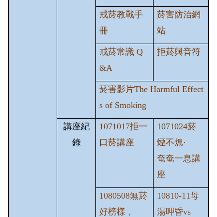
新生、轉學生健康檢查注意事項
戒菸教戰手
菸害防治網
健康促進專區
冊
站
戒菸常識 Q
拒菸與音符
衛教專區
&A
性教育(含愛滋病防治)專區
菸害影片The Harmful Effect
s of Smoking
表格下載
講座紀
1071017
拒一
1071024
菸
校園食安衛生營養專區
錄
口菸講座
煙不熄
·
奄奄一息
講
傳染病防治專區
座
1080508無菸
10810-11母
大家醫計畫
好榜樣，
湯呷昏vs