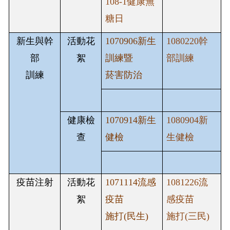
108-1健康無
糖日
新生與幹
活動花
1070906
新生
1080220幹
部
絮
訓練暨
部訓練
訓練
菸害防治
健康檢
1070914
新生
1080904新
查
健檢
生健檢
疫苗注射
活動花
1071114
流感
1081226流
絮
疫苗
感疫苗
施打
(
民生
)
施打(三民)