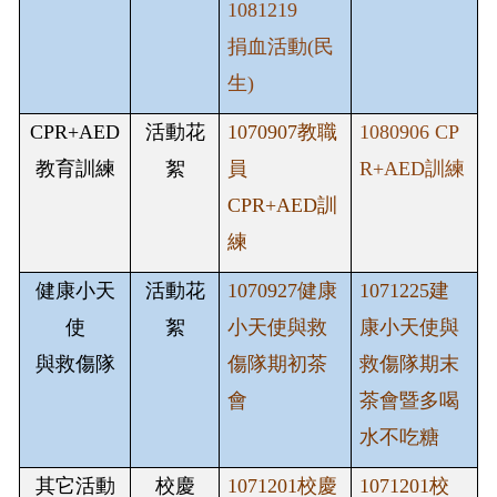
1081219
捐血活動(民
生)
CPR+AED
活動花
1070907
教職
1080906 CP
教育
訓練
絮
員
R+AED訓練
CPR+AED
訓
練
健康小天
活動花
1070927
健康
1071225
建
使
絮
小天使與救
康小天使與
與救傷隊
傷隊期初茶
救傷隊期末
會
茶會暨多喝
水不吃糖
其它活動
校慶
1071201
校慶
1071201
校