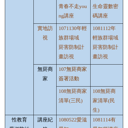
常見問題Q&A
青春不走you
生命靈數密
ng講座
碼講座
FB 活動公告粉專
實地訪
1071130年輕
1081112
年
視
族群場域
輕族群場域
LINE 健康諮詢官方帳號
菸害防制計
菸害防制計
畫訪視
畫訪視
無菸商
107
無菸商家
家
簽署活動
108無菸商家
108無菸商
清單(三民)
家清單(民
生)
性教育
講座紀
1080522愛滋
1081114有