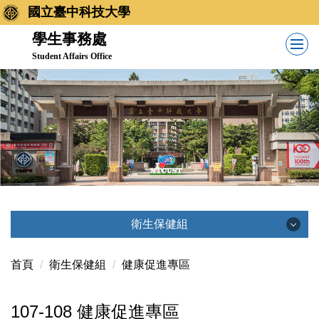
跳
國立臺中科技大學
到
學生事務處
主
Student Affairs Office
要
內
容
區
衛生保健組
衛生保健組
首頁
衛生保健組
健康促進專區
107-108 健康促進專區
最新消息