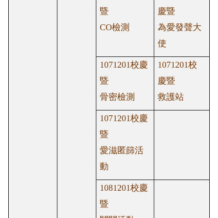
暨
慶暨
CO
檢測
為愛發聲大
使
1071201
校慶
1071201
校
暨
慶暨
骨密檢測
救護站
1071201
校慶
暨
愛滋匿篩活
動
1081201校慶
暨