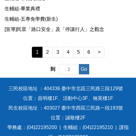
生輔組-畢業典禮
學雜費減免
生輔組-五專免學費(新生)
[宣導]民眾「路口安全」及「停讓行人」之觀念
新生始業輔導
班級幹部講習
1
2
3
4
5
6
>
不利處境學生助學(原:弱勢助學)
Go
到
五專免學費(新生)
三民校區地址 ：404336 臺中市北區三民路三段129號
位置：昌明樓1F、活動中心3F、翰英樓1F
學生請假流程
民生校區地址 ：403027 臺中市西區三民路一段193號
位置：誠敬樓2F
表格下載
學務處：(04)22195200 | 生輔組：(04)22195210 | 課指