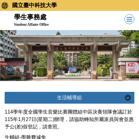
跳
國立臺中科技大學
到
學生事務處
主
Student Affairs Office
要
內
容
區
生活輔導組
生活輔導組
114學年度全國學生音樂比賽團體組中區決賽領隊會議訂於
115年1月27日(星期二)辦理，請協助轉知所屬派員與會並惠
予公(差)假登記，請查照。
最新消息
生輔組-學雜費減免