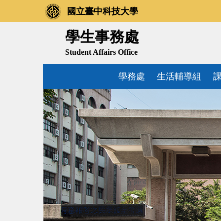
跳
國立臺中科技大學
到
主
學生事務處
要
Student Affairs Office
內
容
學務處
生活輔導組
區