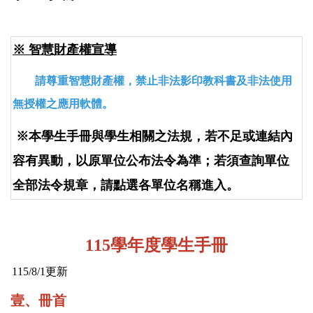
學雜費減免
※
智慧財產權
宣導
新生始業輔導
請尊重智慧財產權，禁止非法影印教科書及非法使用
無授權之應用軟體。
班級幹部講習
※本學生手冊與學生相關之法規，若不足或連結內
不利處境學生助學(原:弱勢助學)
容
有異動
，以原單位公布法令為準；
若須查詢單位
全部法令規章，請點選各單位名稱進入。
五專免學費(新生)
學生請假流程
115
學年度學生手冊
115/8/1
更新
表格下載
壹、冊首