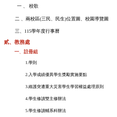
成員簡介
一 、
校歌
兵役緩徵
二 、
兩校區(三民、民生)位置圖、校園導覽圖
學生手冊
三、
115學年度行事曆
貳、
教務處
畢業典禮專區
一
、
註冊組
失物查詢
1.
學則
2.
入學成績優異學生獎勵實施要點
活動剪影
3.
維護突遭重大災害學生學習權益處理原則
法令規章
4.
學生修讀雙主修辦法
Q&A
5.
學生修讀輔系科辦法