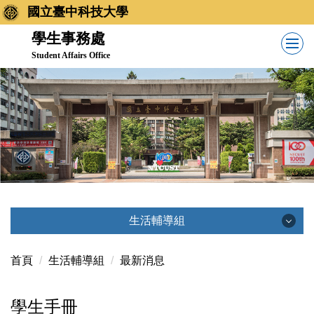
跳
國立臺中科技大學
到
學生事務處
主
Student Affairs Office
要
內
容
區
生活輔導組
生活輔導組
首頁
生活輔導組
最新消息
學生手冊
最新消息