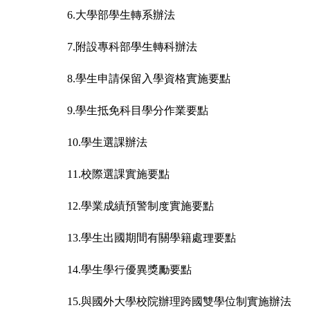
師生有約
6.
大學部學生轉系辦法
7.
附設專科部學生轉科辦法
資訊安全及隱私權政策
8.
學生申請保留入學資格實施要點
9.
學生抵免科目學分作業要點
10.
學生選課辦法
11.
校際選課實施要點
12.
學業成績預警制度實施要點
13.
學生出國期間有關學籍處理要點
14.
學生學行優異獎勵要點
15.
與國外大學校院辦理跨國雙學位制實施辦法