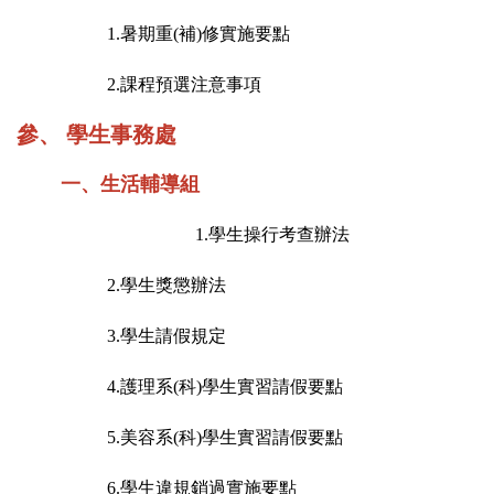
1.
暑期重(
補)
修實施要點
2.
課程預選注意事項
參、
學生事務處
一、
生活輔導組
1.
學生操行考查辦法
2.
學生獎懲辦法
3.
學生請假規定
4.
護理系(
科)
學生實習請假要點
5.
美容系(
科)
學生實習請假要點
6.
學生違規銷過實施要點