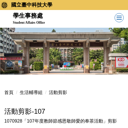
跳
國立臺中科技大學
到
學生事務處
主
Student Affairs Office
要
內
容
區
首頁
生活輔導組
活動剪影
活動剪影-107
1070928「107年度教師節感恩敬師愛的奉茶活動」剪影