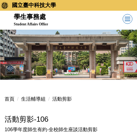
跳
國立臺中科技大學
到
學生事務處
主
Student Affairs Office
要
內
容
區
首頁
生活輔導組
活動剪影
活動剪影-106
106學年度師生有約-全校師生座談活動剪影