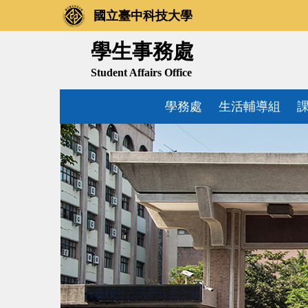
跳
國立臺中科技大學
到
主
學生事務處
要
Student Affairs Office
內
容
學務處
生活輔導組
區