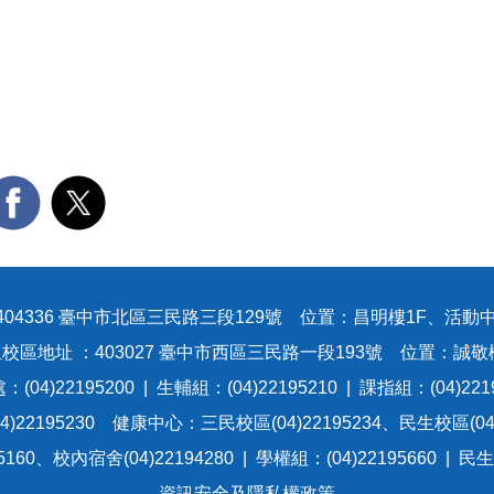
404336 臺中市北區三民路三段129號 位置：昌明樓1F、活動中
校區地址 ：403027 臺中市西區三民路一段193號 位置：誠敬
(04)22195200 | 生輔組：(04)22195210 | 課指組：(04)221
)22195230 健康中心：三民校區(04)22195234、民生校區(04)
60、校內宿舍(04)22194280 | 學權組：(04)22195660 | 民
資訊安全及隱私權政策