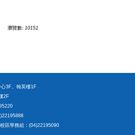
瀏覽數:
10151
心3F、翰英樓1F
樓2F
95220
22195888
生校區學務組：(04)22195090