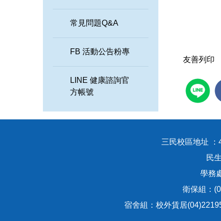
常見問題Q&A
FB 活動公告粉專
友善列印
LINE 健康諮詢官
方帳號
三民校區地址 ：
民生
學務處：
衛保組：(04
宿舍組：校外賃居(04)221951