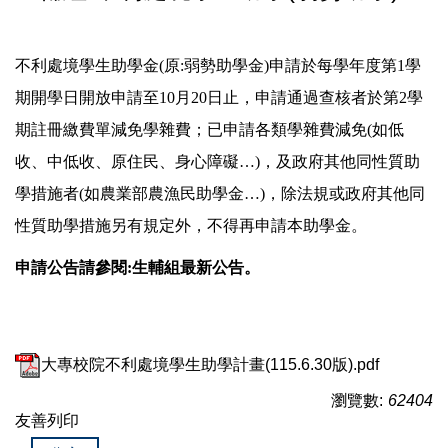
學雜費減免
不利處境學生助學金(原:弱勢助學金)申請於每學年度第1學
期開學日開放申請至10月20日止，申請通過查核者於第2學
新生始業輔導
期註冊繳費單減免學雜費；已申請各類學雜費減免(如低
班級幹部講習
收、中低收、原住民、身心障礙…)，及政府其他同性質助
學措施者(如農業部農漁民助學金…)，除法規或政府其他同
不利處境學生助學(原:弱勢助學)
性質助學措施另有規定外，不得再申請本助學金。
申請公告請參閱:生輔組最新公告。
五專免學費(新生)
學生請假流程
大專校院不利處境學生助學計畫(115.6.30版).pdf
表格下載
瀏覽數:
62404
友善列印