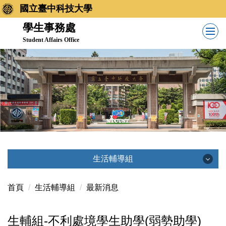
跳
國立臺中科技大學
到
學生事務處
主
Student Affairs Office
要
內
容
區
生活輔導組
生活輔導組
首頁
生活輔導組
最新消息
生輔組-不利處境學生助學(弱勢助學)
最新消息