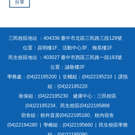
成員簡介
分享
兵役緩徵
學生手冊
三民校區地址 ：404336 臺中市北區三民路三段129號
位置：昌明樓1F、活動中心3F、翰英樓1F
畢業典禮專區
民生校區地址 ：403027 臺中市西區三民路一段193號
位置：誠敬樓2F
失物查詢
學務處：(04)22195200 | 生輔組：(04)22195210 | 課指
組：(04)22195220
活動剪影
衛保組：(04)22195230 健康中心：三民校區
法令規章
(04)22195234、民生校區(04)22195888
宿舍組：校外賃居(04)22195160、校內宿舍
Q&A
(04)22194280 | 學權組：(04)22195660 | 民生校區學務
組：(04)22195090