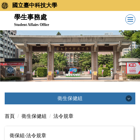
跳
國立臺中科技大學
到
學生事務處
主
Student Affairs Office
要
內
容
區
衛生保健組
衛生保健組
首頁
衛生保健組
法令規章
最新消息
衛保組-法令規章