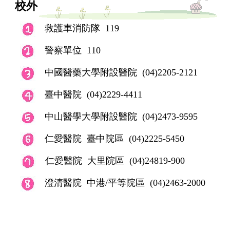
新生、轉學生健康檢查注意事項
校外
救護車消防隊 119
健康促進專區
警察單位 110
衛教專區
中國醫藥大學附設醫院
(
04)2205-2121
性教育(含愛滋病防治)專區
臺中醫院
(04)2229-4411
中山醫學大學附設醫院
(04)2473-9595
表格下載
仁愛醫院
臺中院區 (04)2225-5450
校園食安衛生營養專區
仁愛醫院
大里院區 (04)24819-900
傳染病防治專區
澄清醫院
中港/
平等
院區 (04)2463-2000
大家醫計畫