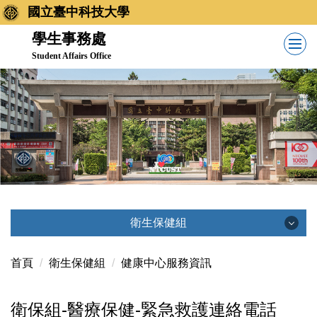
跳
國立臺中科技大學
到
學生事務處
主
Student Affairs Office
要
內
容
區
衛生保健組
衛生保健組
首頁
衛生保健組
健康中心服務資訊
衛保組-醫療保健-緊急救護連絡電話
最新消息