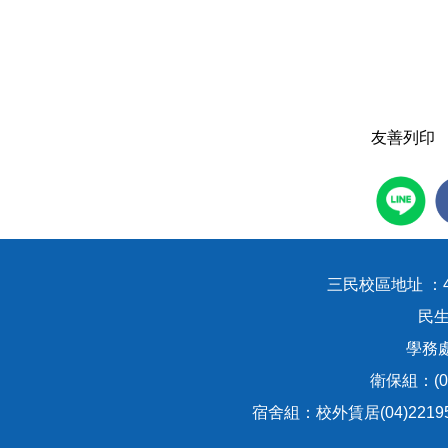
友善列印
三民校區地址 ：
民生
學務處：
衛保組：(04
宿舍組：校外賃居(04)221951