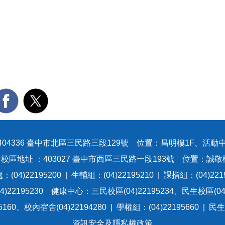
404336 臺中市北區三民路三段129號 位置：昌明樓1F、活動中
校區地址 ：403027 臺中市西區三民路一段193號 位置：誠敬
(04)22195200 | 生輔組：(04)22195210 | 課指組：(04)221
)22195230 健康中心：三民校區(04)22195234、民生校區(04)
60、校內宿舍(04)22194280 | 學權組：(04)22195660 | 民
資訊安全及隱私權政策