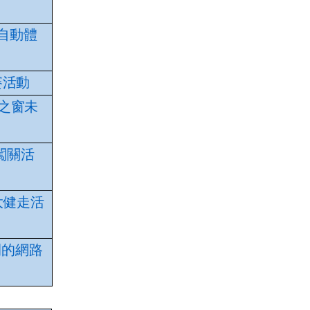
加自動體
比賽活動
魂之窗未
闖關活
大健走活
不開的網路