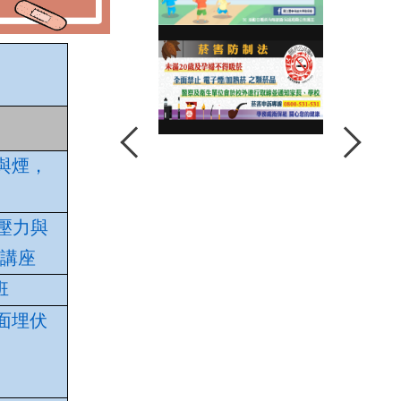
菸與煙，
鬆壓力與
題講座
班
四面埋伏