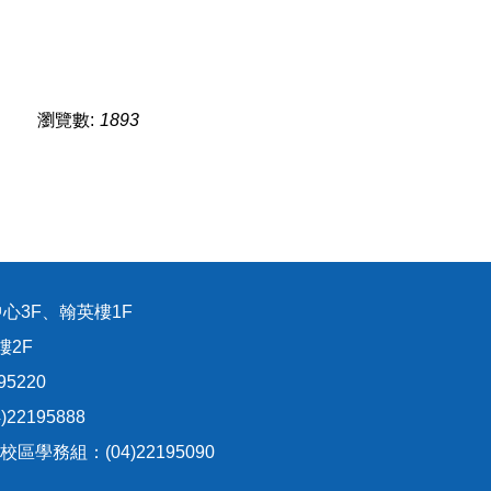
瀏覽數:
1893
心3F、翰英樓1F
樓2F
95220
22195888
生校區學務組：(04)22195090