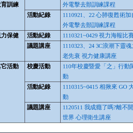
教育訓練
外電擊去顫訓練課程
活動紀錄
1110921、22 心肺復甦術
外電擊去顫訓練課程
視力保健
活動紀錄
1110321~0429 視力海報
議題講座
1110323、24 3C浪潮下靈
老先衰 視力
健康講座
其它活動
校慶活動
110年校慶暨愛「之」行動
動
活動紀錄
1110315~0415 相揪來
GO
動
議題講座
1120511 我成癮了嗎?離
世界 心理衛生
講座