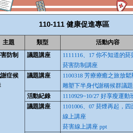
110-111 健康促進專區
主題
類型
活動內容
菸害防制
議題講座
1111116、17 你不知道的
菸害防制講座
代謝症候
議題講座
1100318 芳療療癒之旅放
群
雕塑下半身代謝稱候群議
活動紀錄
1110929~10/27 好享瘦運動
議題講座
1101006、07 菸煙再起，
線上講座
菸害線上講座
ppt