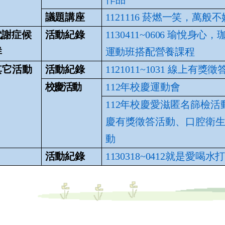
議題講座
1121116 菸燃一笑，萬般不
代謝症候
活動紀錄
1130411~0606 瑜悅身心
群
運動班搭配營養課程
其它活動
活動紀錄
1121011~1031 線上有獎
校慶活動
112年校慶運動會
112年校慶愛滋匿名篩檢活
慶有獎徵答活動、口腔衛
動
活動紀錄
1130318~0412就是愛喝