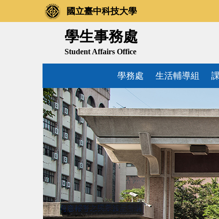
跳
國立臺中科技大學
到
主
學生事務處
要
Student Affairs Office
內
容
學務處
生活輔導組
區