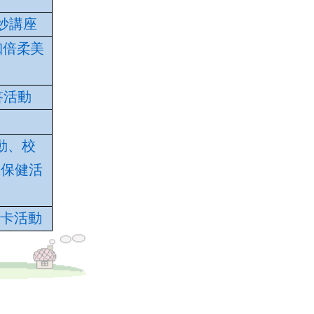
妙
講座
，珈倍柔美
徵答活動
動、校
生保健活
水打卡活動