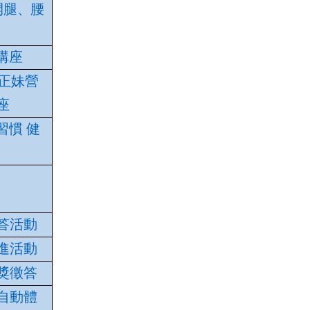
邁開腿、腰
康講座
G，正妹營
座
習慣 健
徵答活動
促進活動
有獎徵答
加自動體