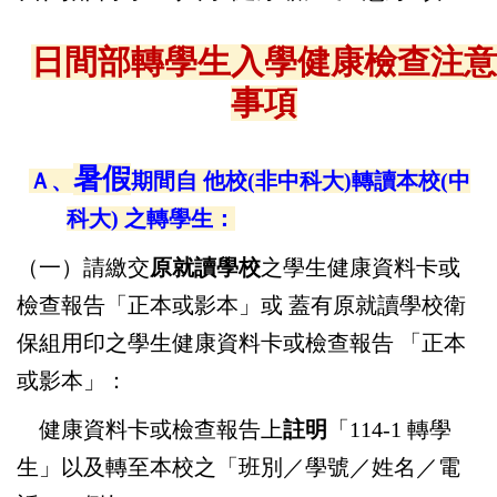
關於我們
日間部轉學生入學健康檢查注意
事項
成員簡介
暑假
法令規章
Ａ、
期間自 他校(非中科大)轉讀本校(中
科大) 之轉學生：
活動行事曆
（一）請繳交
原就讀學校
之學生健康資料卡或
檢查報告「正本或影本」或 蓋有原就讀學校衛
健康中心服務資訊
保組用印之學生健康資料卡或檢查報告 「正本
特約及鄰近醫療院所
或影本」：
健康資料卡或檢查報告上
註明
「114-1 轉學
115學年度新生健檢專區
生」以及轉至本校之「班別／學號／姓名／電