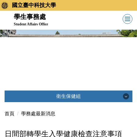
跳
國立臺中科技大學
到
學生事務處
主
Student Affairs Office
要
內
容
區
衛生保健組
衛生保健組
首頁
學務處最新消息
日間部轉學生入學健康檢查注意事項
最新消息