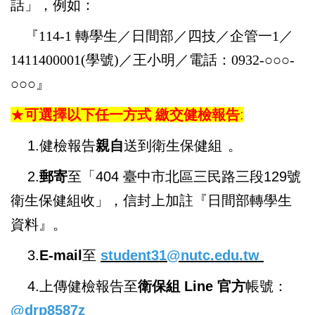
新生、轉學生健康檢查注意事項
話」，例如：
『114-1 轉學生／日間部／四技／企管一1／
健康促進專區
1411400001(學號)／王小明／電話：0932-○○○-
○○○』
衛教專區
★
可選擇以下任一方式 繳交健檢報告
:
性教育(含愛滋病防治)專區
1.健檢報告
親自
送到衛生保健組
。
表格下載
2.
郵寄
至「404 臺中市北區三民路三段129號
衛生保健組收」，信封上加註『日間部轉學生
校園食安衛生營養專區
資料』。
傳染病防治專區
3.
E-mail
至
student31@nutc.edu.tw
4.上傳
健檢報告
至
衛保組 Line 官方
帳號：
大家醫計畫
@drp8587z