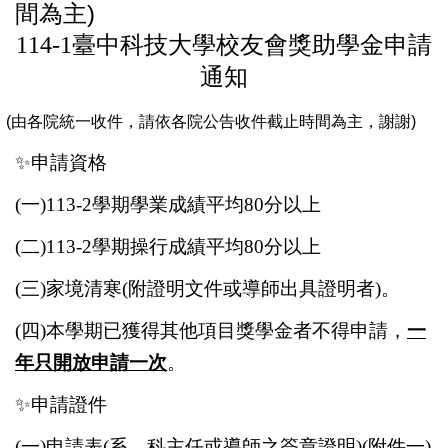
間為主)
114-1臺中科技大學校友會獎助學金申請
通知
(由各院統一收件，請依各院公告收件截止時間為主，謝謝)
✨
申請資格
(
一)113-2學期學業成績平均80分以上
(
二)
113-2
學期操行成績平均80分以上
(
三)家境清寒(附證明文件或導師出具證明者)。
(
四)本學期已獲得其他項目獎學金者不得申請，
一
年只開放申請一次
。
✨
申請證件
(
一)申請表(系、科主任或導師之簽章證明)(附件一)