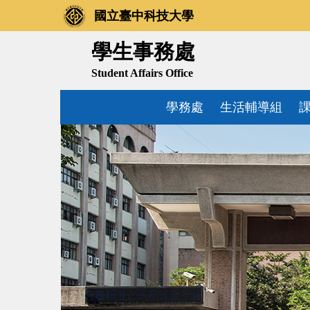
跳
國立臺中科技大學
到
主
學生事務處
要
Student Affairs Office
內
容
學務處
生活輔導組
區