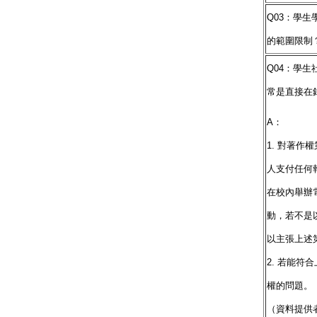
Q03：學
的範圍限制
Q04：學
常是直接在
A：
1. 對著
人支付任何
在校內舉辦
動，若不是
以主張上述
2. 若能
權的問題。
（資料提供