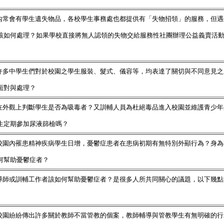
園內常會有學生遺失物品，各校學生事務處也都提供有「失物招領」的服務，但
該如何處理？如果學校直接將無人認領的失物交給服務性社團辦理公益義賣活
來許多中學生們對於校園之學生服裝、髮式、儀容等，均表達了關切與不同意見
面對與處理？
何在外觀上判斷學生是否為吸毒者？又訓輔人員為杜絕毒品進入校園並維護青少
生定期參加尿液篩檢嗎？
來校園內罹患精神疾病學生日增，憂鬱症患者在患病初期有無特別外顯行為？身
何幫助憂鬱症者？
為導師或訓輔工作者該如何幫助憂鬱症者？是很多人所共同關心的議題，以下幾
來校園紛紛傳出許多關於教師不當管教的個案，教師輔導與管教學生有無明確的