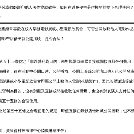
生學習或教師影印他人著作協助教學，如何在避免侵害著作權的前提下合理使用
？
生社團經常喜歡在校內舉辦電影展或小型電影欣賞會，可否公開放映他人電影作
錄影帶店借出就公開播映，是否合法？
作權第五十五條規定「非以營利為目的，未對觀眾或聽眾直接或間接收取任何費用
報酬者，得在活動中公開口述、公開播放、公開上映或公開演出他人已公開發
電影展或小型電影欣賞會即屬公開上映他人電影(視聽製作)，因此若舉辦該等放
以營利為目的，沒有對觀眾直接或間接收取任何費用，也沒有對表演人支付任
第五十五條的合理使用。
符合上述第五十五條之合理使用的規定，即使直接在錄影店借出就公開播映，也不
者：資策會科技法律中心陸義淋副主任）