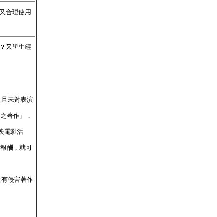
？又合理使用
品？又學生經
，且未對表演
表之著作」，
映電影活
何報酬，就可
致有侵害著作