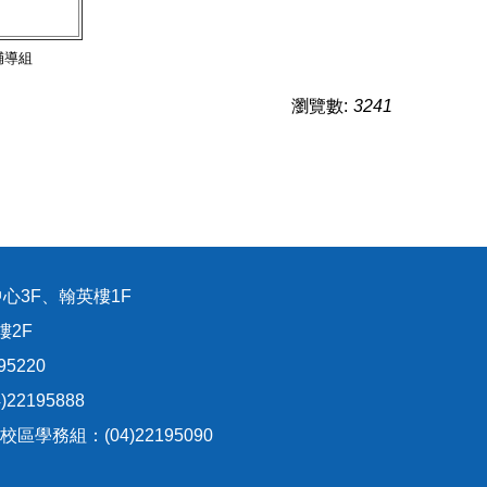
輔導組
瀏覽數:
3241
心3F、翰英樓1F
樓2F
95220
22195888
生校區學務組：(04)22195090