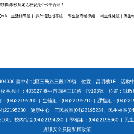
何判斷學校所定之校規是否公平合理？
Q&A｜
生活輔導組
｜
課外活動指導組
｜
學生諮商輔導組
｜
衛生保健組
｜
僑生
404336 臺中市北區三民路三段129號 位置：昌明樓1F、活動中
校區地址 ：403027 臺中市西區三民路一段193號 位置：誠敬
(04)22195200 | 生輔組：(04)22195210 | 課指組：(04)221
)22195230 健康中心：三民校區(04)22195234、民生校區(04)
60、校內宿舍(04)22194280 | 學權組：(04)22195660 | 民
資訊安全及隱私權政策