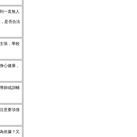
遇到一直無人
動，是否合法
之主張，學校
年身心健康，
為導師或訓輔
點注意要項僅
行為依據？又