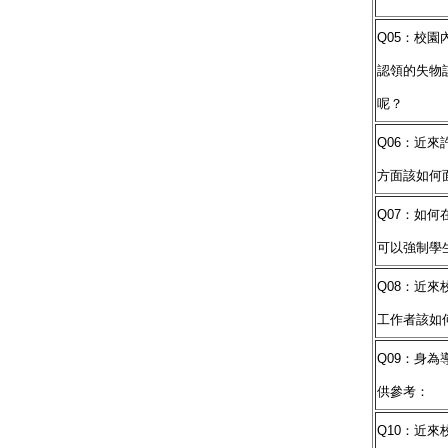
Q05：校
認領的失物
呢？
Q06：近
方面該如何
Q07：如
可以強制學
Q08：近
工作者該如
Q09：身
供參考：
Q10：近