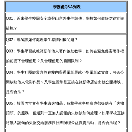
學務處Q&A列表
Q01：近來學生校園安全或登山意外事件頻傳，學校如何做好防範宣導
措施？
Q02：導師該如何處理學生感情困擾問題？
Q03：學生學習或教師影印他人著作協助教學，如何在避免侵害著作權
的前提下合理使用？又合理使用的範圍限制？
Q04：學生社團經常喜歡在校內舉辦電影展或小型電影欣賞會，可否公
開放映他人電影作品？又學生經常是直接在錄影帶店借出就公開播映，
是否合法？
Q05：校園內常會有學生遺失物品，各校學生事務處也都提供有「失物
招領」的服務，但遇到一直無人認領的失物該如何處理？如果學校直接
將無人認領的失物交給服務性社團辦理公益義賣活動，是否合法呢？