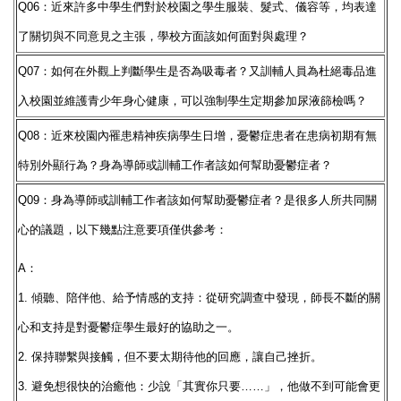
Q06：近來許多中學生們對於校園之學生服裝、髮式、儀容等，均表達
了關切與不同意見之主張，學校方面該如何面對與處理？
Q07：如何在外觀上判斷學生是否為吸毒者？又訓輔人員為杜絕毒品進
入校園並維護青少年身心健康，可以強制學生定期參加尿液篩檢嗎？
Q08：近來校園內罹患精神疾病學生日增，憂鬱症患者在患病初期有無
特別外顯行為？身為導師或訓輔工作者該如何幫助憂鬱症者？
Q09：身為導師或訓輔工作者該如何幫助憂鬱症者？是很多人所共同關
心的議題，以下幾點注意要項僅供參考：
A：
1. 傾聽、陪伴他、給予情感的支持：從研究調查中發現，師長不斷的關
心和支持是對憂鬱症學生最好的協助之一。
2. 保持聯繫與接觸，但不要太期待他的回應，讓自己挫折。
3. 避免想很快的治癒他：少說「其實你只要……」，他做不到可能會更