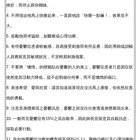
挫折，而停止跟你聯絡。
4. 不用強迫他馬上快樂起來，一直跟他說「快樂一點嘛！」效果並不
大。
5. 鼓勵他尋求協助，如醫療或心理治療。
6. 有些憂鬱症患者較敏感，容易接受刺激而有所反應，因此導師或訓輔
人員應留意其敏感狀況，不宜輕易刺激個案。
7. 不要將「懶惰」的標籤貼在憂鬱的人的身上，憂鬱症患者只是因症狀
使然使其活動力降低，提不起勁做任何事，而不是懶惰的藉口。
8. 表達希望、愛與欣賞：讓其知道就算現在沒法馬上康復，你依然欣賞
他的勇氣。
9. 注意其身體展現之憂鬱訊息，憂鬱之狀況往往會透過身體展現出來。
10. 一般而言憂鬱症有15%之高自殺率，因此師長宜留意其自殺訊息，
採取必要行動。
11. 告知他憂鬱症治癒的機率很高(80%以上)，藥物治療以及心理治療的