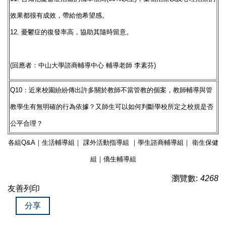
效果都很有成效，帶給他希望感。
12. 憂鬱症的復發率高，協助其隨時留意。
(回應者：中山大學諮商輔導中心 輔導老師 李素芬)
Q10：近來校園紛紛傳出許多關於教師不當管教的個案，教師輔導與管
教學生有無明確的行為依據？又師生可以如何判斷學校所定之校規是否
公平合理？
各組Q&A｜
生活輔導組
｜
課外活動指導組
｜
學生諮商輔導組
｜
衛生保健
組
｜
僑生輔導組
瀏覽數:
4268
友善列印
分享