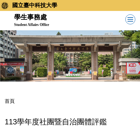
跳
國立臺中科技大學
到
學生事務處
主
Student Affairs Office
要
內
容
區
首頁
113學年度社團暨自治團體評鑑