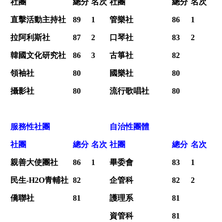
社團
總分
名次
社團
總分
名次
直擊活動主持社
89
1
管樂社
86
1
拉阿利斯社
87
2
口琴社
83
2
韓國文化研究社
86
3
古箏社
82
領袖社
80
國樂社
80
攝影社
80
流行歌唱社
80
服務性社團
自治性團體
社團
總分
名次
社團
總分
名次
親善大使團社
86
1
畢委會
83
1
民生-H2O青輔社
82
企管科
82
2
僑聯社
81
護理系
81
資管科
81