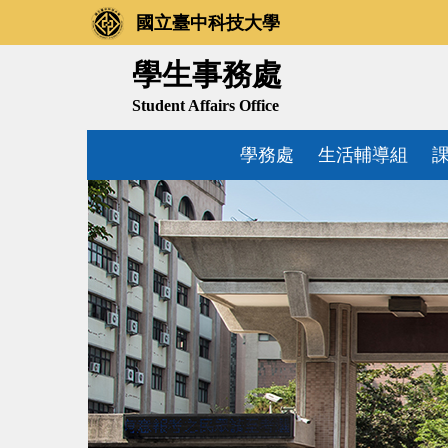
跳
國立臺中科技大學
到
主
學生事務處
要
Student Affairs Office
內
容
學務處
生活輔導組
區