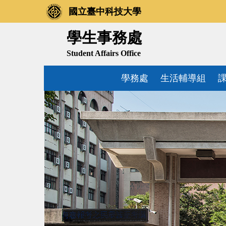
跳
國立臺中科技大學
到
主
學生事務處
要
Student Affairs Office
內
容
學務處
生活輔導組
區