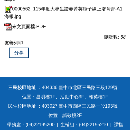
0000562_115年度大專生證券菁英種子線上培育營-A1
海報.jpg
來文頁面檔.PDF
瀏覽數:
68
友善列印
分享
三民校區地址 ：404336 臺中市北區三民路三段129號
位置：昌明樓1F、活動中心3F、翰英樓1F
民生校區地址 ：403027 臺中市西區三民路一段193號
位置：誠敬樓2F
學務處：(04)22195200 | 生輔組：(04)22195210 | 課指