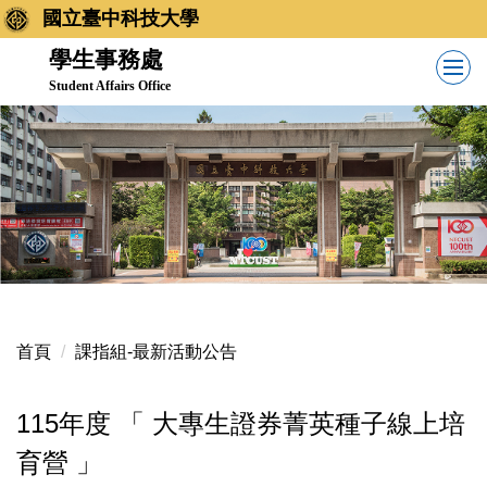
跳
國立臺中科技大學
到
學生事務處
主
Student Affairs Office
要
內
容
區
首頁
課指組-最新活動公告
115年度 「 大專生證券菁英種子線上培
育營 」