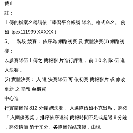
截止
註：
上傳的檔案名稱請依「學習平台帳號 隊名」格式命名。 例
如 :tpex111999 XXXXX )
5、二階段 競賽： 依序為 網路初賽 及 實體決賽(1) 網路初
賽：
以參賽隊伍上傳之 簡報影 片進行評選， 前 1 0 名 隊 伍 進
入決賽 。
(2) 實體決賽： 入 選 決賽隊伍 可 依初賽 簡報影片 或 修改
更新 之 簡報 至櫃買
中心進
行實體簡報 812 分鐘 總決賽， 入選隊伍如不克出席， 將依
「 入圍優秀獎 」排序依序遞補 簡報時間不足或超過 8 分鐘
，將依情節 酌予扣分。各隊簡報結束後，由現