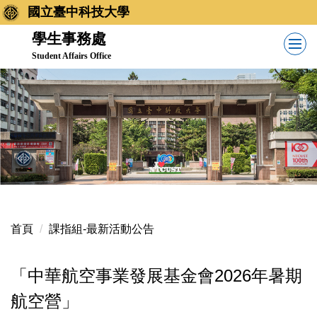
跳
國立臺中科技大學
到
學生事務處
主
Student Affairs Office
要
內
容
區
首頁
課指組-最新活動公告
「中華航空事業發展基金會2026年暑期
航空營」