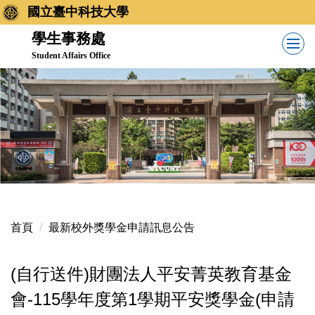
跳
國立臺中科技大學
到
學生事務處
主
Student Affairs Office
要
內
容
區
首頁
最新校外獎學金申請訊息公告
(自行送件)財團法人平安菁英教育基金
會-115學年度第1學期平安獎學金(申請