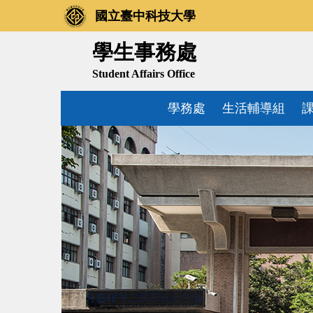
跳
國立臺中科技大學
到
主
學生事務處
要
Student Affairs Office
內
容
學務處
生活輔導組
區