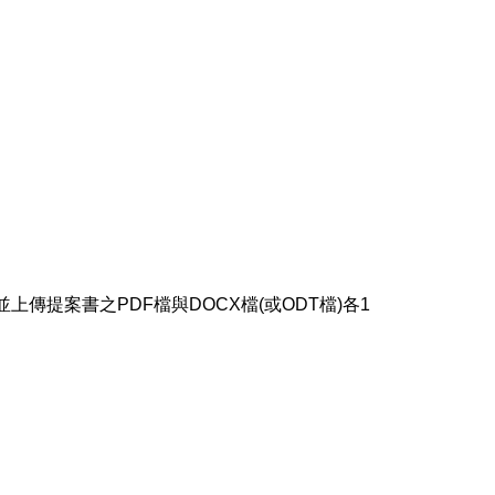
申請資料，並上傳提案書之PDF檔與DOCX檔(或ODT檔)各1