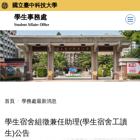
跳
國立臺中科技大學
到
學生事務處
主
Student Affairs Office
要
內
容
區
首頁
學務處最新消息
學生宿舍組徵兼任助理(學生宿舍工讀
生)公告