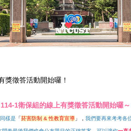
線上有獎徵答活動開始囉！
114-1衛保組的線上有獎徵答活動開始囉～
同樣是
「
菸害防制 & 性教育宣導
」，
我們要再來考考各
在問卷最後我們也會公布題目的正確答案，可以讓你
一直