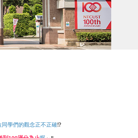
位同學們的觀念正不正確
⁉️
考到100滿分為止
喔
～‼️