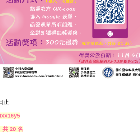
1日止
34xx16y5
共 20 名