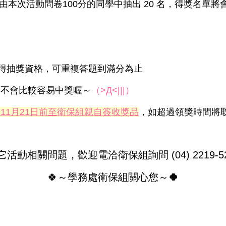
由本次活動問卷100分的同學中抽出 20 名，得獎名單
獲得抽獎資格，可重複答題到滿分為止
次不會比較容易中獎喔～
（>Д<|||）
11月21日前至衛保組親自簽收獎品
，如超過領獎時間將
活動相關問題，歡迎電洽衛保組詢問 (04) 2219-52
🍀～學務處衛保組關心您～
🍀