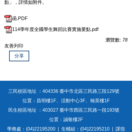
點」，詳情如附件。
函.PDF
114學年度全國學生舞蹈比賽實施要點.pdf
瀏覽數:
78
友善列印
分享
三民校區地址 ：404336 臺中市北區三民路三段129號
位置：昌明樓1F、活動中心3F、翰英樓1F
民生校區地址 ：403027 臺中市西區三民路一段193號
位置：誠敬樓2F
學務處：(04)22195200 | 生輔組：(04)22195210 | 課指