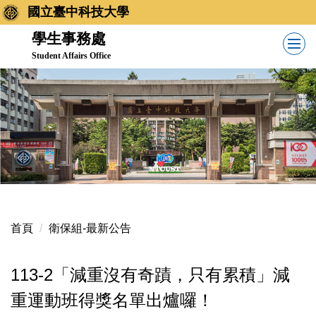
跳
國立臺中科技大學
到
學生事務處
主
Student Affairs Office
要
內
容
區
首頁
衛保組-最新公告
113-2「減重沒有奇蹟，只有累積」減
重運動班得獎名單出爐囉！