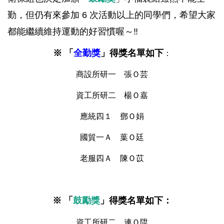
勤，但仍有來參加 6 次活動以上的同學們，希望大家
都能繼續維持運動的好習慣喔～‼️
※ 「
全勤獎
」得獎名單如下
：
商設所研一 張Ｏ芸
資工所研二 楊Ｏ嘉
應統四１ 鄧Ｏ娟
國貿一Ａ 葉Ｏ廷
老服四Ａ 陳Ｏ苡
※ 「
鼓勵獎
」得獎名單如下：
資工所研二 連Ｏ陞