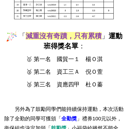
「
減重沒有奇蹟，只有累積
」
運動
班得獎名單
：
🥇 第一名 國貿一１ 楊Ｏ淇
🥈 第二名 資工三Ａ 倪Ｏ萱
🥉 第三名 資應四甲 杜Ｏ蓁
另外為了鼓勵同學們能持續保持運動，本次活動
除了全勤的同學可獲頒「
全勤獎
」禮券100元以外，
衛保組也決定加頒「
鼓勵獎
」小福袋給雖然不能全