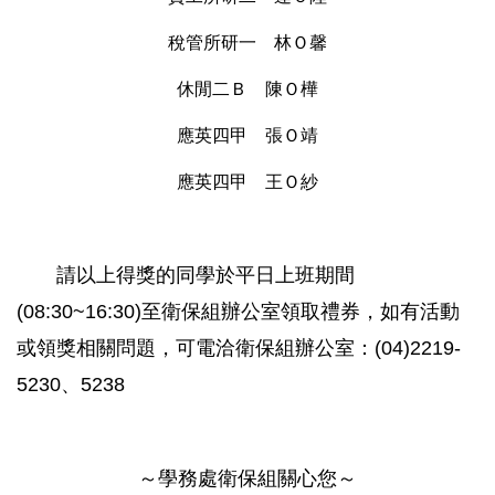
稅管所研一 林Ｏ馨
休閒二Ｂ 陳Ｏ樺
應英四甲 張Ｏ靖
應英四甲 王Ｏ紗
請以上得獎的同學於平日上班期間
(08:30~16:30)至衛保組辦公室領取禮券，如有活動
或領獎相關問題，可電洽衛保組辦公室：(04)2219-
5230、5238
～學務處衛保組關心您～