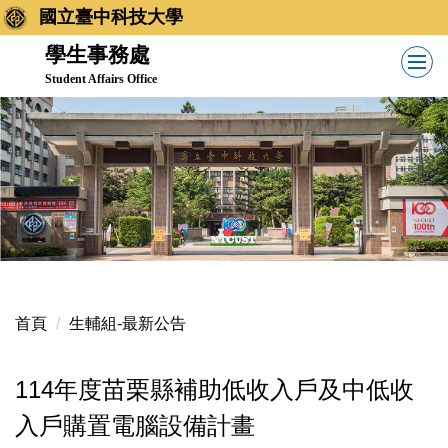
跳
國立臺中科技大學
到
學生事務處
主
Student Affairs Office
要
內
容
區
首頁
生輔組-最新公告
114年度苗栗縣補助低收入戶及中低收
入戶購置電腦設備計畫