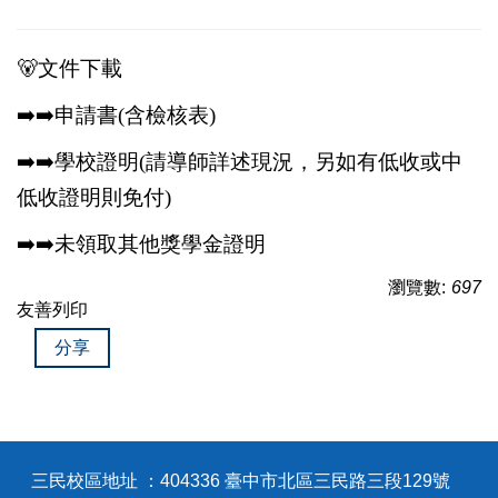
🐻
文件下載
➡
➡
申請書(含檢核表)
➡
➡
學校證明(請導師詳述現況，另如有低收或中
低收證明則免付)
➡
➡
未領取其他獎學金證明
瀏覽數:
697
友善列印
分享
三民校區地址 ：404336 臺中市北區三民路三段129號