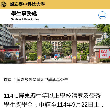
跳
國立臺中科技大學
到
學生事務處
主
Student Affairs Office
要
內
容
區
首頁
最新校外獎學金申請訊息公告
114-1屏東縣中等以上學校清寒及優秀
學生獎學金，申請至114年9月22日止，